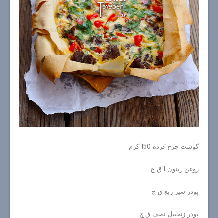
گوشت چرخ کرده 150 گرم
روغن زیتون 1 ق غ
پودر سیر ربع ق چ
پودر زنجبیل نصف ق چ