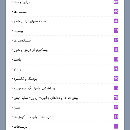
116
براي بچه ها
46
بستنی ها
40
بيسكويتهاي تزئين شده
47
بيسيك
12
بیسکویت ها
0
15
بیسکویتهای ترش و شور
51
پاستا
20
پستو
30
پودینگ و کاسترد
16
پيراشكي-دامپلينگ-سمبوسه
76
پيش غذاها و غذاهاي جانبي- اردور- سايد ديش
12
پیتزا
44
تارت ها - پاي ها - كيش ها
1
ترشيجات