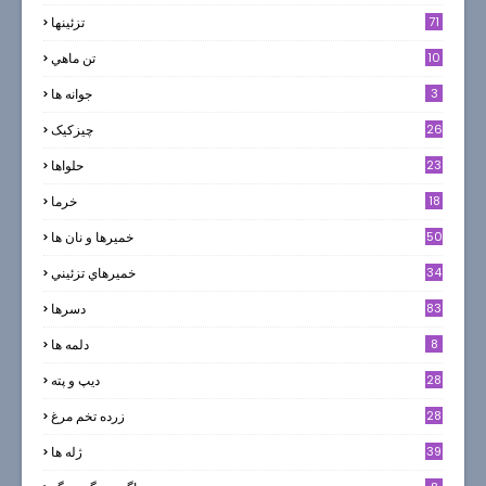
71
تزئینها
10
تن ماهي
3
جوانه ها
26
چیزکیک
23
حلواها
18
خرما
50
خميرها و نان ها
34
خميرهاي تزئيني
83
دسرها
8
دلمه ها
28
ديپ و پته
28
زرده تخم مرغ
39
ژله ها