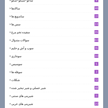
8
ساگو-سیگو-سگو
46
سالادها
21
ساندویچ ها
33
سس ها
35
سفيده تخم مرغ
60
سوالات متدوال
16
سوپ و آش و حليم
30
سوخاري
5
سوسيس
3
سوفله ها
12
شکلات
7
48
شير عسلي و شير تبخير شده
11
شیرینی های سنتی
20
شیرینی های عربی