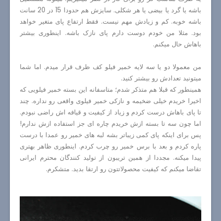
باشه یا گرد یا بیضی یا هر شکلی. سایزش هم حدودا 15 در 20 سانت
باشه خوبه. کم و زیادش مهم نیست. فقط ارتفاع پای متغیر خواهد
بود. مثلا من خودم دوست دارم پای نازک باشه. اینطوری بیشتر
باهاش حال میکنم.
من معمولا دو یا سه لایه خمیر فیلو کف ظرف قرار میدم. اما شما
میتونید تعدادش رو بیشتر کنید.
همینطور که قبلا هم متذکر شدم؛ متاسفانه این بسته خمیر فیلویی که
اخیرا خریدم خیلی ضخیمه و نازکی خمیر فیلوی واقعی رو نداره. چند
تا پای باهاش درست کردم و زیاد از کیفیت و قیافه اش راضی نبودم.
اما چون سه تا بسته ازش خریدم چاره ای جز استفاده ازش ندارم!
پس برای اینکه پای کمی زیباتر بشه لبه های خمیر رو عمدا با درست
پاره کردم و بعد با برس خمیر رو چرب کردم. اینطوری ظاهر بهتری
پیدا میکنه. مجددا از همین تریبون از تولید کنندگان محترم ایرانی
تقاضا میکنم که کیفیت محصولاتتون رو ارتقا بدید. متشکرم.