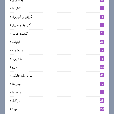
13
کیک ها
5
15
گراتن و كَسِرول
10
گرانولا و سريل
51
گوشت قرمز
25
لبنيات
17
مارشملو
16
ماکارون
66
مرغ
48
مواد اوليه خانگي
10
موس ها
111
میوه ها
28
نارگيل
20
نوتلا