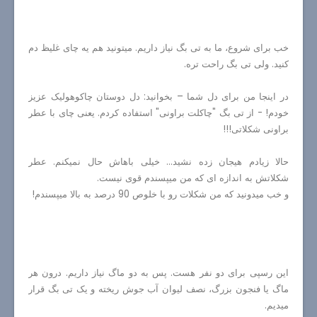
خب برای شروع، ما به تی بگ نیاز داریم. میتونید هم یه چای غلیظ دم
کنید. ولی تی بگ راحت تره.
در اینجا من برای دل شما – بخوانید: دل دوستان چاکوهولیک عزیز
خودم! - از تی بگ "چاکلت براونی" استفاده کردم. یعنی چای با عطر
براونی شکلاتی!!!
حالا زیادم هیجان زده نشید... خیلی باهاش حال نمیکنم. عطر
شکلاتش به اندازه ای که من میپسندم قوی نیست.
و خب میدونید که من شکلات رو با خلوص 90 درصد به بالا میپسندم!
این رسپی برای دو نفر هست. پس به دو ماگ نیاز داریم. درون هر
ماگ یا فنجون بزرگ، نصف لیوان آب جوش ریخته و یک تی بگ قرار
میدیم.