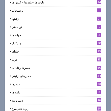
44
تارت ها - پاي ها - كيش ها
1
ترشيجات
71
تزئینها
10
تن ماهي
3
جوانه ها
26
چیزکیک
23
حلواها
18
خرما
50
خميرها و نان ها
34
خميرهاي تزئيني
83
دسرها
8
دلمه ها
28
ديپ و پته
28
زرده تخم مرغ