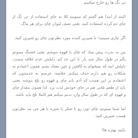
تی بگ ها رو خارج میکنیم.
البته از ابتدا هم گفتم که میتونید کلا به جای استفاده از تی بگ از
چای دم کرده استفاده کنید. یعنی نصف لیوان چای برای هر ماگ.
اگر نیازی میبینید؛ با شیرین کننده مورد نظرتون چای رو شیرین کنید.
من به ندرت پیش میاد که چای یا قهوه بنوشم. یعنی قشنگ میتونم
بگم در طول سال چند بار. تا این حد کم. دلیلش عدم علاقه نیست.
دلیلش اینه که نمیخوام به کافئین و تئین معتاد بشم. همون اعتیادم به
شکلات رو هم دارم حذف میکنم. خلاصه، عرضم به خدمتتون که
اعتقادم بر این هست که آدم باید چای و قهوه رو تلخ بنوشه. یعنی
باید از طعم تلخی هم در جای خودش لذت برد. لذا همون مقدار چای
و قهوه ای که در طول سال وارد بدنم میکنم هم کاملا تلخ باید باشه.
اما شما میتونید چای تون رو با شکر یا شیره یا هر چی مد نظرتون
هست شیرین کنید.
نکنید بهتره ها!