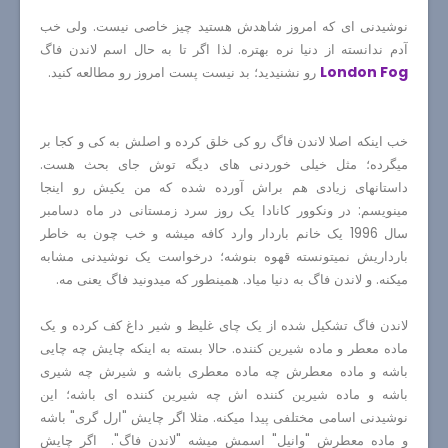
نوشیدنی ای که امروز شاهدش هستید چیز خاصی نیست. ولی خب
آدم ندانسته از دنیا نره بهتره. لذا اگر تا به حال اسم لاندن فاگ
London Fog
رو نشنیدید؛ بد نیست پست امروز رو مطالعه کنید.
خب اینکه اصلا لاندن فاگ رو کی خلق کرده و اصلش به کی و کجا بر
میگرده؛ مثل خیلی خوردنی های دیگه توش جای بحث هست.
داستانهای زیادی هم براش آورده شده که من یکیش رو اینجا
مینویسم: در ونکوور کانادا یک روز سرد زمستانی در ماه دسامبر
سال 1996 یک خانم باردار وارد کافه میشه و خب چون به خاطر
بارداریش نمیتونسته قهوه بنوشه؛ درخواست یک نوشیدنی مشابه
میکنه. و لاندن فاگ به دنیا میاد. همینطور که میدونید فاگ یعنی مه.
لاندن فاگ تشکیل شده از یک چای غلیظ و شیر داغ کف کرده و یک
ماده معطر و ماده شیرین کننده. حالا بسته به اینکه چایش چه چایی
باشه و ماده معطرش چه ماده معطری باشه و شیرش چه شیری
باشه و ماده شیرین کننده اش چه شیرین کننده ای باشه؛ این
نوشیدنی اسامی مختلفی پیدا میکنه. مثلا اگر چایش "ارل گری" باشه
و ماده معطرش "وانیل" اسمش میشه "لاندن فاگ". اگر چایش