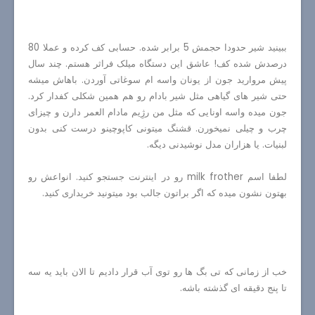
ببینید شیر حدودا حجمش 5 برابر شده. حسابی کف کرده و عملا 80
درصدش شده کف! عاشق این دستگاه میلک فراثر هستم. چند سال
پیش مروارید جون از یونان واسه ام سوغاتی آوردن. باهاش میشه
حتی شیر های گیاهی مثل شیر بادام رو هم همین شکلی کفدار کرد.
جون میده واسه اونایی که مثل من رژِیم مادام العمر دارن و چیزای
چرب و چیلی نمیخورن. قشنگ میتونی کاپوچینو درست کنی بدون
لبنیات. یا هزاران مدل نوشیدنی دیگه.
لطفا اسم
milk frother
رو در اینترنت جستجو کنید. انواعش رو
بهتون نشون میده که اگر براتون جالب بود میتونید خریداری کنید.
خب از زمانی که تی بگ ها رو توی آب قرار دادیم تا الان باید یه سه
تا پنج دقیقه ای گذشته باشه.