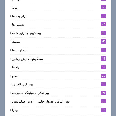
4
ادويه
116
براي بچه ها
46
بستنی ها
40
بيسكويتهاي تزئين شده
47
بيسيك
12
بیسکویت ها
0
15
بیسکویتهای ترش و شور
51
پاستا
20
پستو
30
پودینگ و کاسترد
16
پيراشكي-دامپلينگ-سمبوسه
76
پيش غذاها و غذاهاي جانبي- اردور- سايد ديش
12
پیتزا