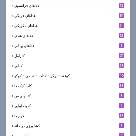
13
غذاهای فرانسوی
51
غذاهای فرنگی
24
غذاهای مکزیکی
12
غذاهای هندی
3
غذاهای یونانی
31
كارامل
23
كبابي
40
كوفته - برگر - كتلت - شامي - كوكو
33
کاپ کیک ها
8
کتابهای من
9
کدو حلوایی
35
کرم ها
3
کشاورزی در خانه
9
کیک چوبی