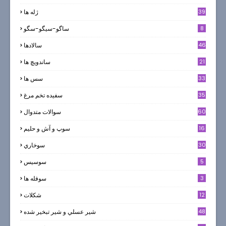
39
ژله ها
8
ساگو-سیگو-سگو
46
سالادها
21
ساندویچ ها
33
سس ها
35
سفيده تخم مرغ
60
سوالات متدوال
16
سوپ و آش و حليم
30
سوخاري
5
سوسيس
3
سوفله ها
12
شکلات
7
48
شير عسلي و شير تبخير شده