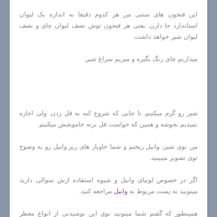
این فنجون های سنتی من هر کدوم دقیقا به اندازه یک لیوان
استاندارد جا دارن. یعنی هر فنجون توش نصف لیوان چای و نصف
لیوان شیر خواهد داشت.
میذاریم چای رنگ بگیره و میریم سراغ شیر.
شیر رو گرم میکنیم. تا جایی که شروع کنه به قل زدن. ولی اجازه
نمیدیم بجوشه و همین که خواست قل بزنه خاموشش میکنیم.
من توی شیر، وانیل ریختم و شما خاویار های ریز وانیل رو به وضوح
توی تصویر میبینید.
اگر در خصوص لوبیای وانیل و شیوه استفاده ازش سوالی دارید
میتونید به پست مربوط به
وانیل
مراجعه کنید.
همینطور که گفتم شما میتونید توی این نوشیدنی از انواع معطر