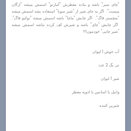
"چای سبز" باشه و ماده معطرش "آمارتو" اسمش میشه "ارگان
میست". اگر به جای شیر از "شیر سویا" استفاده بشه اسمش میشه
"منچستر فاگ". اگر چایش "ماچا" باشه اسمش میشه "توکیو فاگ".
اگر چایش "چای" باشه و شیرش کف کرده نباشه اسمش میشه
"شیر چایی" خودمون!!!
آب جوش 1 لیوان
تی بگ 2 عدد
شیر 1 لیوان
وانیل یا اسانس یا ادویه معطر
شیرین کننده