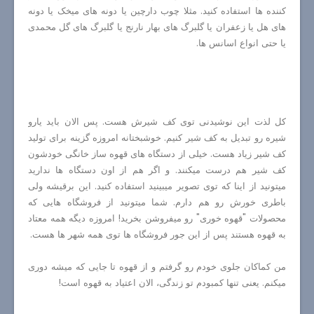
کننده ها استفاده کنید. مثلا چوب دارچین یا دونه های میخک یا دونه
های هل یا زعفران یا گلبرگ های بهار نارنج یا گلبرگ های گل محمدی
یا حتی انواع اسانس ها.
کل لذت این نوشیدنی توی کف شیرش هست. پس الان باید یارو
شیره رو تبدیل به کف شیر کنیم. خوشبختانه امروزه گزینه برای تولید
کف شیر زیاد هست. خیلی از دستگاه های قهوه ساز خانگی خودشون
کف شیر هم درست میکنند. و اگر هم از اون دستگاه ها ندارید
میتونید از اینا که توی تصویر میبینید استفاده کنید. این برقیشه ولی
باطری خورش رو هم دارم. شما میتونید از فروشگاه هایی که
محصولات "قهوه خوری" رو میفروشن بخرید! امروزه دیگه همه معتاد
به قهوه هستند پس از این جور فروشگاه ها توی همه شهر ها هست.
من کماکان جلوی خودم رو گرفتم و از قهوه تا جایی که میشه دوری
میکنم. یعنی تنها کمبودم تو زندگی، الان اعتیاد به قهوه است!