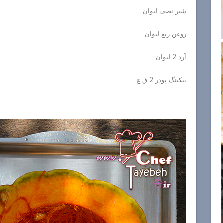
شیر نصف لیوان
روغن ربع لیوان
آرد 2 لیوان
بیکینگ پودر 2 ق چ