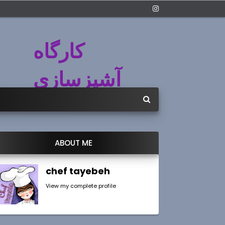
کارگاه
آشپزسازی
ABOUT ME
chef tayebeh
View my complete profile