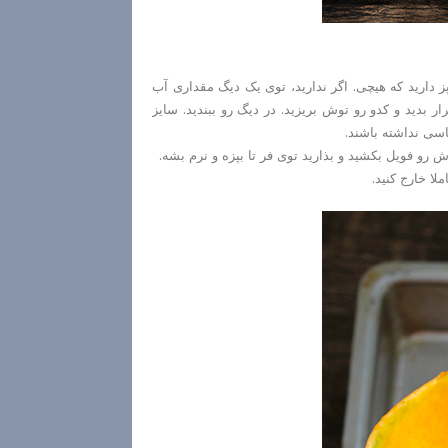
ز دارید که هیچی. اگر ندارید، توی یک دیگ مقداری آب
ر بدید و کدو رو توش بریزید. در دیگ رو ببندید. سایز
اسی نداشته باشند.
 رو فویل بکشید و بذارید توی فر تا بپزه و نرم بشه.
ا خارج کنید.