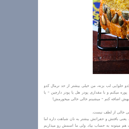
و حلوایی لب بزنه، من خیلی بیشتر از حد نرمال کدو
وره میکنم و با مقداری پودر هل یا پودر دارچین - یا
رو بهش اضافه کنم - میشینم خالی خالی میخورمش!
یی خالی از لطف نیست.
. یعنی بافتش و حفراتش بیشتر به نان شباهت داره اما
 هم میتونه به حساب بیاد. ولی ما اسمش رو میذاریم