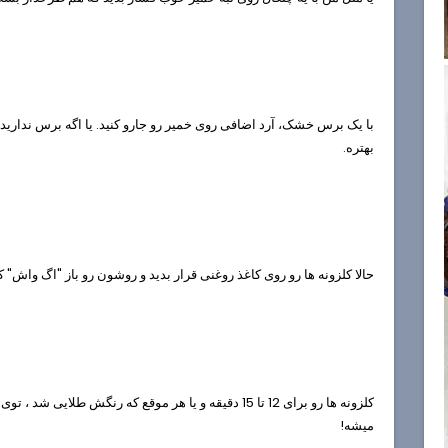
با یک برس خشک، آرد اضافی روی خمیر رو جارو کنید. یا اگه برس ندارید
بهتره.
حالا کلزونه ها رو روی کاغذ روغنی قرار بدید و روشون رو باز "اگ واش" کن
کلزونه ها رو برای 12 تا 15 دقیقه و یا هر موقع که رنگش ط
میشه!