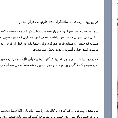
فر رو روی درجه 230 سانتیگراد 450 فارنهایت قرار میدیم.
شما میتونید خمیر پیتزا رو به چهار قسمت و یا شش قسمت تقسیم کنید. 
از قبل توی یخچال خمیر پیتزا داشتم. نصف اون مقداری که توی رسپی اومد
هست که خمیر رو میشد فریز هم کرد. ولی حتما یک روز قبل از فریزر به یخ
درست کنید. خیلی آسونه و لذت بخش هم هست!
خمیر رو باید حسابی با وردنه پهنش کنید. یعنی خیلی نازک. و مرتب خمیر 
نمیچسبه و کاملا گرد پهن میشه. و توی تصویر مشخصه که من سطح کارم 
من مقدار پنیرش رو کم کردم تا کالریش پایینتر بیاد ولی اگه شما دوست د
بریزه، حتما زیاد پنیر روی خمیر بریزید. توجه کنید که پنیر باید فقط روی ن