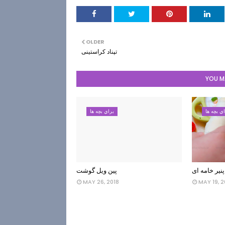
OLDER
تپناد کراستینی
YOU MA
ي بچه ها
براي بچه ها
پنیر خامه ای
پین ویل گوشت
MAY 26, 2018
MAY 19, 2