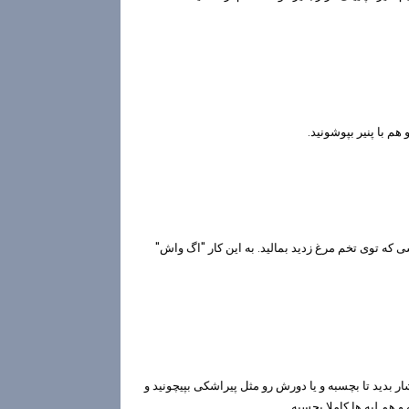
هم با پنیر بپوشونید.
ی که توی تخم مرغ زدید بمالید. به این کار "اگ واش"
فشار بدید تا بچسبه و یا دورش رو مثل پیراشکی بپیچونید و
 هم لبه ها کاملا بچسبه.