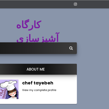
کارگاه
آشپزسازی
ABOUT ME
chef tayebeh
View my complete profile