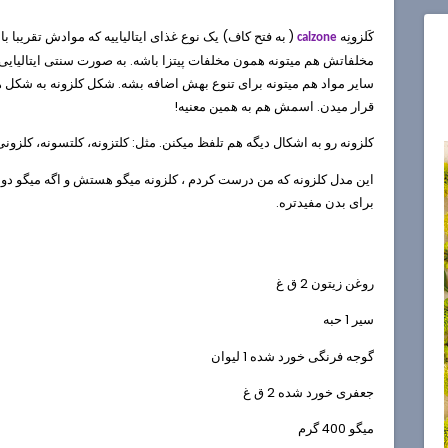
کَلزونِه
( به فتح کاف) یک نوع غذای ایتالیاییه که موادش تقریبا 
calzone
مخلفاتش هم میتونه همون مخلفات پیتزا باشه. به صورت سنتی ایتالیایی ه
سایر مواد هم میتونه برای تنوع بهش اضافه بشه. شکل کلزونه به شکل هلا
قرار میدن. اسمش هم به همین معنیه!
کلزونه رو به اشکال دیگه هم تلفظ میکنن. مثل: کلتزونه، کلتسونه، کلزونی
این مدل کلزونه که من درست کردم ، کلزونه میگو هستش و اگه میگو دوس
برای بدن مفیدتره.
روغن زیتون 2 ق غ
سیر 1 حبه
گوجه فرنگی خورد شده 1 لیوان
جعفری خورد شده 2 ق غ
میگو 400 گرم