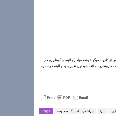
ز کلزونه میگو خوشم میاد ( و البته میگوهام رو هم
ت کلزونه رو با ذائقه خودتون تغییر بدید و البته خوشمزه
ایی
پیتزا
پيراشكي-دامپلينگ-سمبوسه
Tags