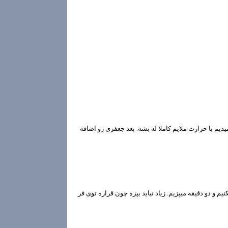
دیم با حرارت ملایم کاملا له بشه. بعد جعفری رو اضافه
کنیم
و دو دقیقه میپزیم. زیاد نباید بپزه چون قراره توی فر