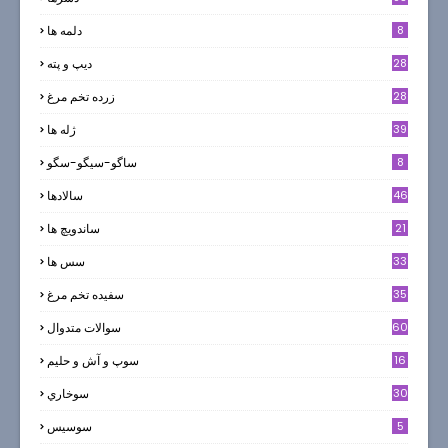
8
دلمه ها
28
ديپ و پته
28
زرده تخم مرغ
39
ژله ها
8
ساگو-سیگو-سگو
46
سالادها
21
ساندویچ ها
33
سس ها
35
سفيده تخم مرغ
60
سوالات متدوال
16
سوپ و آش و حليم
30
سوخاري
5
سوسيس