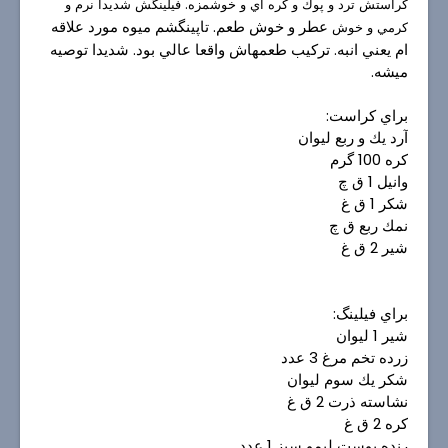
كراستش ترد و پوك و كره اي و خوشمزه. فيلينگش شديدا نرم و
عطر و خوش طعم. تاپينگشم ميوه مورد علاقه
كرمي و خوش
ام يعني انبه. تركيب طعمهاش واقعا عالي بود. شديدا توصيه
ميشه.
براي كراست:
آرد يك و ربع ليوان
كره 100 گرم
وانيل 1 ق چ
شكر 1 ق غ
نمك ربع ق چ
شير 2 ق غ
براي فيلينگ:
شير 1 ليوان
زرده تخم مرغ 3 عدد
شكر يك سوم ليوان
نشاسته ذرت 2 ق غ
كره 2 ق غ
رنده پوست ليمو سبز 1 عدد