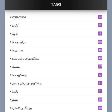
TAGS
Valentine
73
13
آوکادو
4
ادويه
116
براي بچه ها
46
بستنی ها
40
بيسكويتهاي تزئين شده
47
بيسيك
12
بیسکویت ها
0
15
بیسکویتهای ترش و شور
51
پاستا
20
پستو
30
پودینگ و کاسترد