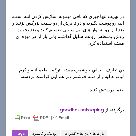
در نهايت تنها چيزي كه باقي ميمونه اسلايس كردن انبه است.
انبه رو پوست بگيريد و دو تا برش از دو سمت بزرگش بزنيد و
بعد اون رو به نوار هاي نيم سانتي تقسيم كنيد و بعد بچينيد
روش. وسطش رو هم شليل گذاشتم ولي باز از هر ميوه اي
ميشه استفاده كرد.
بي تعارف... خيلي خوشمزه ميشه. تركيب طعم انبه و كرم
ليمو عاليه و از همه خوشمزه تر هم اون كراست تردشه.
حتما درستش كنيد.
برگرفته از
goodhousekeeping
تارت ها - پاي ها - كيش ها
پودینگ و کاسترد
Tags