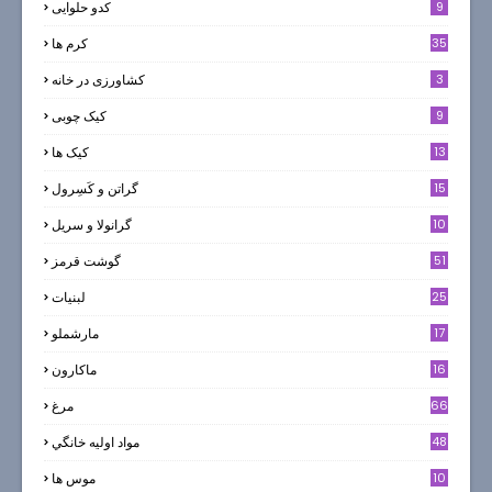
9
کدو حلوایی
35
کرم ها
3
کشاورزی در خانه
9
کیک چوبی
13
کیک ها
5
15
گراتن و كَسِرول
10
گرانولا و سريل
51
گوشت قرمز
25
لبنيات
17
مارشملو
16
ماکارون
66
مرغ
48
مواد اوليه خانگي
10
موس ها