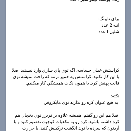
براي تاپينگ:
انبه 2 عدد
شليل 1 عدد
كراستش خيلي حساسه. اگه توي پاي سازي وارد نيستيد اصلا
با اين كار نكنيد. كراستش يه خمير نرمه كه راحت نميشه توي
قالب پهنش كرد. با همون نكات هميشگي كار ميكنيم.
نكته:
به هيچ عنوان كره رو نذاريد توي مايكروفر.
قبلا هم اين رو گفتم. هميشه علاوه بر فريزر توي يخچال هم
كره داشته باشيد. كره رو به مكعبات كوچيك تقصيم كنيد و با
آردتون كه سرده با نوك انگشت تركيبش كنيد. با حرارت