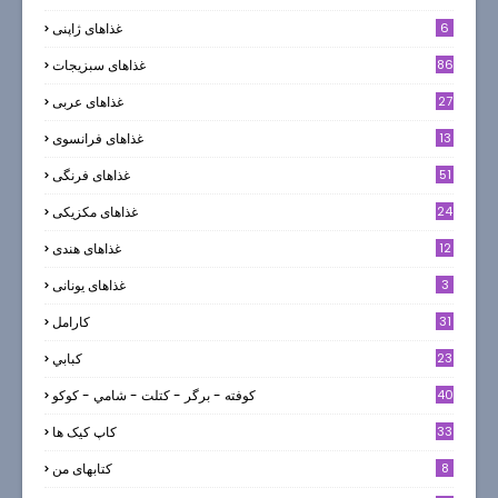
6
غذاهای ژاپنی
86
غذاهای سبزیجات
27
غذاهای عربی
13
غذاهای فرانسوی
51
غذاهای فرنگی
24
غذاهای مکزیکی
12
غذاهای هندی
3
غذاهای یونانی
31
كارامل
23
كبابي
40
كوفته - برگر - كتلت - شامي - كوكو
33
کاپ کیک ها
8
کتابهای من