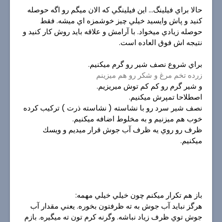
حالا براي فيلينگ... اين فيلينگي كه الان ميگم رو اگه حوصله
كنيد و پاش وايسيد خيلي چيز خوشمزه اي ميشه. فقط
حوصله زيادي ميخواد. با آرامش و علاقه بايد روش كار كنيد و
نتيجه اش فوق العاده است.
براي شروع نصف شير رو گرم ميكنيم.
زرده تخم مرغ و شكر رو هم ميزينم
و شير گرم رو كم كم توش ميريزيم.
اصطلاحا تمپرش ميكنيم.
نصف شير سرد رو با نشاسته ( نشاسته ذرت ) تركیب كرده
خوب هم ميزنيم و به مخلوط اضافه ميكنيم.
ظرف رو روي يه ظرف آب جوش قرار ميديم و ويسك
ميكنيم.
باز هم تكرار ميكنم چون خيلي خيلي مهمه:
هرگز نبايد آب جوش به ته ظرفتون بخوره. يعني مقدار آب
جوش توي ظرف زياد نباشه. وگرنه كرم تون ته ميگيره. بازم