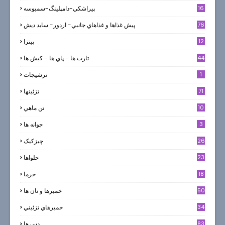
16
پيراشكي-دامپلينگ-سمبوسه
76
پيش غذاها و غذاهاي جانبي- اردور- سايد ديش
12
پیتزا
44
تارت ها - پاي ها - كيش ها
1
ترشيجات
71
تزئینها
10
تن ماهي
3
جوانه ها
26
چیزکیک
23
حلواها
18
خرما
50
خميرها و نان ها
34
خميرهاي تزئيني
83
دسرها