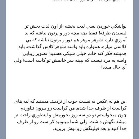
يواشكي خوردن بسي لذت بخشه. از اون لذت بخش تر
ليسيدن ظرفه! فقط بچه مچه دور و برتون نباشه كه بد
آموزي داره. شوهر موهر هم دور و برتون نباشه كه بي
كلاسي مياره. همواره بايد واسه شوهر كلاس گذاشت. بايد
هميشه فكر كنه خانم خيلي شيكي هستيد! تصوير زيبايي
واسه يه مرد نيست كه ببينه سر خانمش تو كاسه است! ولي
آي حال ميده!
اين هم يه عكس به نسبت خوب از نزديك. ميبينيد كه لبه هاي
كراست از ظرف جدا شده. من كراست رو بيرون نياوردم
چون ميخواستم تو دو سه روز بخورمش و اينطوري راحت تر
ميشد نگهش داشت. ولي شما ميتونيد كراست رو از ظرف
جدا كنيد و بعد فيلينگش رو توش بريزيد.