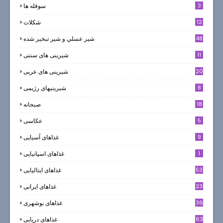
3
سوفله ها
12
شکلات
7
48
شير عسلي و شير تبخير شده
11
شیرینی های سنتی
20
شیرینی های عربی
8
شیرینیهای رژیمی
18
صبحانه
5
عکاسی
9
غذاهای آسیایی
1
غذاهای اسپانیایی
53
غذاهای ایتالیایی
23
غذاهای ایرانی
36
غذاهای بوشهری
63
غذاهای دریایی