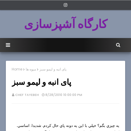
کارگاه آشپزسازی
پای انبه و لیمو سبز
میوه ها
Home
پای انبه و لیمو سبز
CHEF TAYEBEH
8/28/2010 10:00:00 PM
يه چيزي بگم؟ خيلي با اين يه دونه پاي حال كردم. شديدا. اساسي.