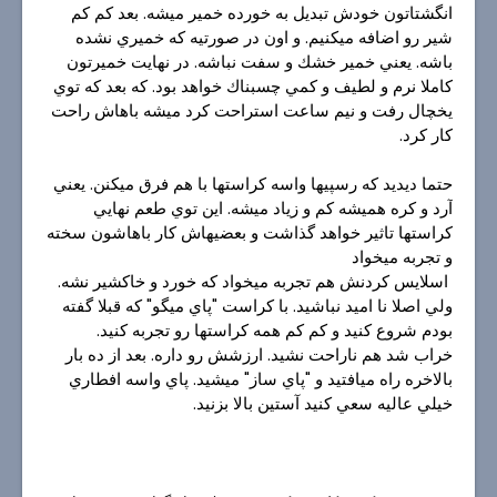
انگشتاتون خودش تبديل به خورده خمير ميشه. بعد كم كم
شير رو اضافه ميكنيم. و اون در صورتيه كه خميري نشده
باشه. يعني خمير خشك و سفت نباشه. در نهايت خميرتون
كاملا نرم و لطيف و كمي چسبناك خواهد بود. كه بعد كه توي
يخچال رفت و نيم ساعت استراحت كرد ميشه باهاش راحت
كار كرد.
حتما ديديد كه رسپيها واسه كراستها با هم فرق ميكنن. يعني
آرد و كره هميشه كم و زياد ميشه. اين توي طعم نهايي
كراستها تاثير خواهد گذاشت و بعضيهاش كار باهاشون سخته
و تجربه ميخواد
اسلايس كردنش هم تجربه ميخواد كه خورد و خاكشير نشه.
ولي اصلا نا اميد نباشيد. با كراست "پاي ميگو" كه قبلا گفته
بودم شروع كنيد و كم كم همه كراستها رو تجربه كنيد.
خراب شد هم ناراحت نشيد. ارزشش رو داره. بعد از ده بار
بالاخره راه ميافتيد و "پاي ساز" ميشيد. پاي واسه افطاري
خيلي عاليه سعي كنيد آستين بالا بزنيد.