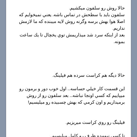
حالا روش رو سلفون ميكشيم.
سلفون بايد با سطحش در تماس باشه. يعني نميخوايم كه
اصلا هوا بهش برسه وگرنه روش لايه ميبنده كه ما لازمش
نداريم.
بعد از اينكه سرد شد ميذاريمش توي يخچال تا يك ساعت
بمونه.
حالا ديگه هم كراست سرده هم فيلينگ.
اين قسمت كار خيلي حساسه... اول خوب دور و برمون رو
ميپاييم كه كسي اونجا نباشه... بعد سلفون رو از روش
برميداريم و اون كرمي كه بهش چسبيده رو ميليسيم!
فيلينگ رو روي كراست ميريزيم.
تا كسي نيومده ظرف رو كامل ميليسيم.