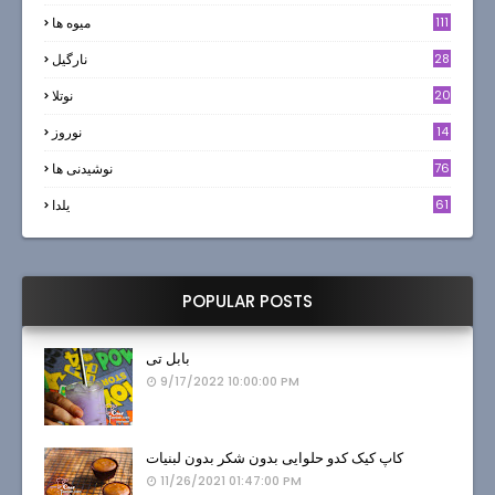
111
میوه ها
28
نارگيل
20
نوتلا
14
نوروز
6
76
نوشیدنی ها
61
یلدا
POPULAR POSTS
بابل تی
9/17/2022 10:00:00 PM
کاپ کیک کدو حلوایی بدون شکر بدون لبنیات
11/26/2021 01:47:00 PM