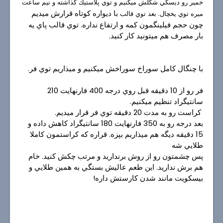
خمير رو ديسكي شكلش ميكنيم و توي پلاستيك گذاشته و نيم ساعت
با
دیواره كوتاه قرارش ميديم
ميره توي يخچال. بعد توي قالب
چون حجم
فيلينگمون كمه و ارتفاع نداره. توي قالب پاي يه
بار مصرف هم ميتونيد كار كنيد.
با چنگال كامل سوراخ سوراخش ميكنيم و ميذاريم توي فر.
فر رو از 10 دقيقه قبل روي درجه 400 فارنهايت 210
سانتيگراد تنظيم ميكنيم.
كراست رو به مدت 20 دقيقه توي فر قرار ميديم.
بعد درجه رو به 350 فارنهايت 180 سانتيگراد كاهش داده و
15 دقيقه ديگه هم ميذاريم بپزه. قراره كه كراستمون كاملا
طلايي شه
پس چشمتون رو از روش برنداريد و مرتب چكش كنيد. خام
هم برش نداريد. اين طعم عاليش بستگي به همين طلايي و
بيسكويت مانند شدن كارستش داره!