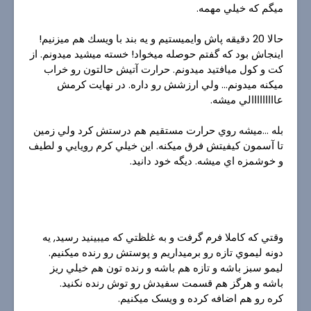
ميگم كه خيلي مهمه.
حالا 20 دقيقه پاش وايميستيم و يه بند با ويسك هم ميزنيم!
اينجاش بود كه گفتم حوصله ميخواد! خسته ميشيد ميدونم. از
كت و كول ميافتيد ميدونم. حرارت آتيش حالتون رو خراب
ميكنه ميدونم... ولي ارزشش رو داره. در نهايت كرمش
عااااااااالي ميشه.
بله ...ميشه روي حرارت مستقيم هم درستش كرد ولي زمين
تا آسمون كيفيتش فرق ميكنه. اين خيلي كرم رويايي و لطيف
و خوشمزه اي ميشه. ديگه خود دانيد.
وقتي كه كاملا فرم گرفت و به غلظتي كه ميبينيد رسيد, يه
دونه ليموي تازه رو برميداريم و پوستش رو رنده ميكنيم.
ليمو سبز باشه و تازه هم باشه و رنده تون هم خيلي ريز
باشه و هرگز هم قسمت سفيدش رو توش رنده نكنيد.
کره رو هم اضافه کرده و ویسک میکنیم.