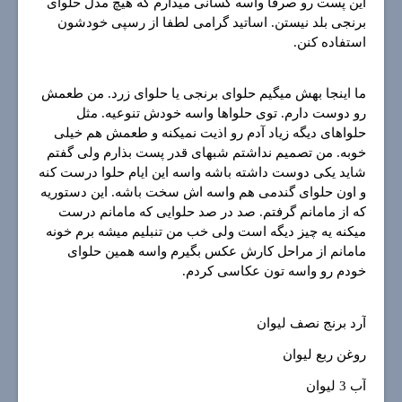
این پست رو صرفا واسه کسانی میذارم که هیچ مدل حلوای
برنجی بلد نیستن. اساتید گرامی لطفا از رسپی خودشون
استفاده کنن.
ما اینجا بهش میگیم حلوای برنجی یا حلوای زرد. من طعمش
رو دوست دارم. توی حلواها واسه خودش تنوعیه. مثل
حلواهای دیگه زیاد آدم رو اذیت نمیکنه و طعمش هم خیلی
خوبه. من تصمیم نداشتم شبهای قدر پست بذارم ولی گفتم
شاید یکی دوست داشته باشه واسه این ایام حلوا درست کنه
و اون حلوای گندمی هم واسه اش سخت باشه. این دستوریه
که از مامانم گرفتم. صد در صد حلوایی که مامانم درست
میکنه یه چیز دیگه است ولی خب من تنبلیم میشه برم خونه
مامانم از مراحل کارش عکس بگیرم واسه همین حلوای
خودم رو واسه تون عکاسی کردم.
آرد برنج نصف لیوان
روغن ربع لیوان
آب 3 لیوان