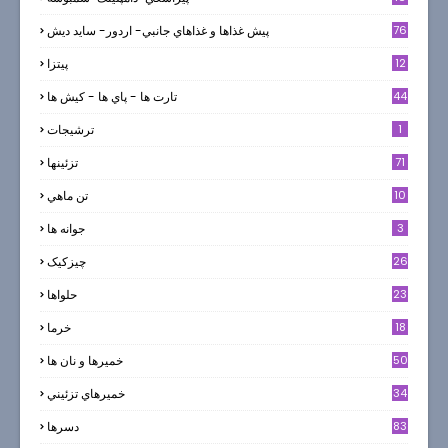
76
پيش غذاها و غذاهاي جانبي- اردور- سايد ديش
12
پیتزا
44
تارت ها - پاي ها - كيش ها
1
ترشيجات
71
تزئینها
10
تن ماهي
3
جوانه ها
26
چیزکیک
23
حلواها
18
خرما
50
خميرها و نان ها
34
خميرهاي تزئيني
83
دسرها