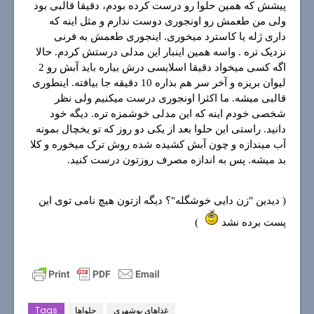
پیشش که همین حلوا رو درست کرده بودم، دقیقا قالبی بود
ولی من طعمش رو اونجوری دوست ندارم و مثل اینه که
داری ژله یا کاسترد میخوری. اینجوری طعمش به فرنی
نزدیک تره . واسه همین اینبار این مدلی درستش کردم. حالا
اگه کسی میخواد دقیقا اسلایسی درش بیاره باید آبش رو 2
لیوان بریزه و آخر سر هم بذاره 10 دقیقه جا بیافته. اینطوری
قالبی میشه. ما اکثرا اونجوری درست میکنیم ولی نظر
شخصی خودم اینه که این مدلی خوشمزه تره. دیگه خود
دانید. راستی این حلوا بعد از یکی دو روز که تو یخچال بمونه
آب میندازه و چون آبش کشیده شده روش ترک میخوره و کلا
بد میشه. پس به اندازه مصرف روزتون درست کنید.
( دیدین "زن دایی خوشگله"؟ دیگه ازتون هیچ نامی توی این
پست برده نشد
)
غذاهای بوشهری
حلواها
Tags