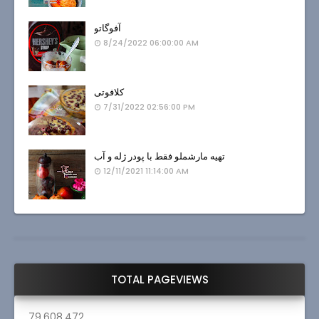
آفوگاتو
8/24/2022 06:00:00 AM
کلافوتی
7/31/2022 02:56:00 PM
تهیه مارشملو فقط با پودر ژله و آب
12/11/2021 11:14:00 AM
TOTAL PAGEVIEWS
79,608,472