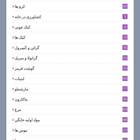
35
کرم ها
3
کشاورزی در خانه
9
کیک چوبی
13
کیک ها
5
15
گراتن و كَسِرول
10
گرانولا و سريل
51
گوشت قرمز
25
لبنيات
17
مارشملو
16
ماکارون
66
مرغ
48
مواد اوليه خانگي
10
موس ها