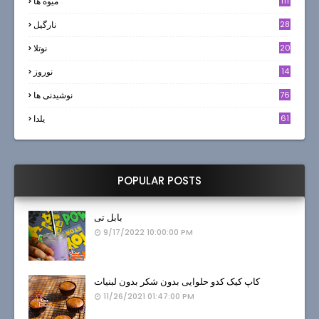
111
میوه ها
28
نارگيل
20
نوتلا
14
نوروز
6
76
نوشیدنی ها
61
یلدا
POPULAR POSTS
بابل تی
9/17/2022 10:00:00 PM
کاپ کیک کدو حلوایی بدون شکر بدون لبنیات
11/26/2021 01:47:00 PM