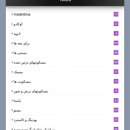
Valentine
73
13
آوکادو
4
ادويه
116
براي بچه ها
46
بستنی ها
40
بيسكويتهاي تزئين شده
47
بيسيك
12
بیسکویت ها
0
15
بیسکویتهای ترش و شور
51
پاستا
20
پستو
30
پودینگ و کاسترد
16
پيراشكي-دامپلينگ-سمبوسه