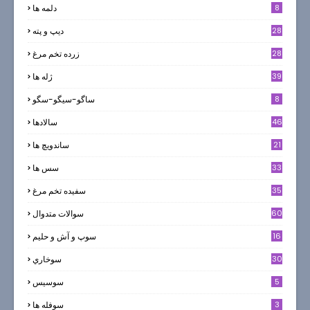
8
دلمه ها
28
ديپ و پته
28
زرده تخم مرغ
39
ژله ها
8
ساگو-سیگو-سگو
46
سالادها
21
ساندویچ ها
33
سس ها
35
سفيده تخم مرغ
60
سوالات متدوال
16
سوپ و آش و حليم
30
سوخاري
5
سوسيس
3
سوفله ها