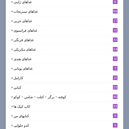
6
غذاهای ژاپنی
86
غذاهای سبزیجات
27
غذاهای عربی
13
غذاهای فرانسوی
51
غذاهای فرنگی
24
غذاهای مکزیکی
12
غذاهای هندی
3
غذاهای یونانی
31
كارامل
23
كبابي
40
كوفته - برگر - كتلت - شامي - كوكو
33
کاپ کیک ها
8
کتابهای من
9
کدو حلوایی