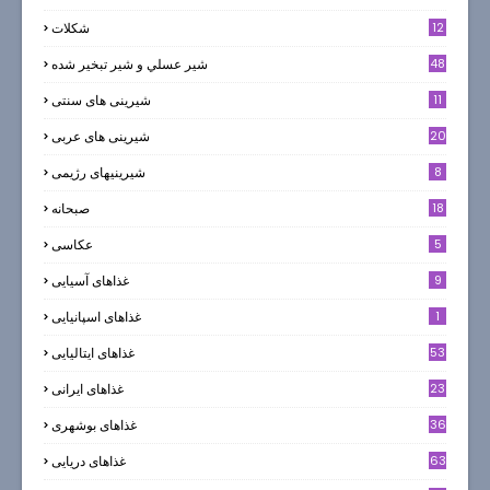
12
شکلات
7
48
شير عسلي و شير تبخير شده
11
شیرینی های سنتی
20
شیرینی های عربی
8
شیرینیهای رژیمی
18
صبحانه
5
عکاسی
9
غذاهای آسیایی
1
غذاهای اسپانیایی
53
غذاهای ایتالیایی
23
غذاهای ایرانی
36
غذاهای بوشهری
63
غذاهای دریایی