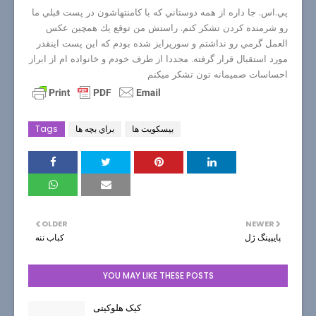
پي.اس. جا داره از همه دوستاني كه با كامنتهاشون در پست قبلي ما
رو شرمنده كردن تشكر كنم. راستش من توقع يك همچين عكس
العمل گرمي رو نداشتم و سورپرايز شده بودم كه اين پست اينقدر
مورد استقبال قرار گرفته. مجددا از طرف خودم و خانواده ام از ابراز
احساسات صميمانه تون تشكر ميكنم
بیسکویت ها
براي بچه ها
Tags
OLDER
NEWER
پايپينگ ژل
كباب ننه
YOU MAY LIKE THESE POSTS
کیک هلوکیتی