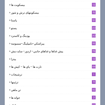
12
بیسکویت ها
0
15
بیسکویتهای ترش و شور
51
پاستا
20
پستو
30
پودینگ و کاسترد
16
پيراشكي-دامپلينگ-سمبوسه
76
پيش غذاها و غذاهاي جانبي- اردور- سايد ديش
12
پیتزا
44
تارت ها - پاي ها - كيش ها
1
ترشيجات
71
تزئینها
10
تن ماهي
3
جوانه ها