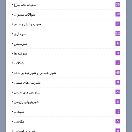
35
سفيده تخم مرغ
60
سوالات متدوال
16
سوپ و آش و حليم
30
سوخاري
5
سوسيس
3
سوفله ها
12
شکلات
7
48
شير عسلي و شير تبخير شده
11
شیرینی های سنتی
20
شیرینی های عربی
8
شیرینیهای رژیمی
18
صبحانه
5
عکاسی
9
غذاهای آسیایی