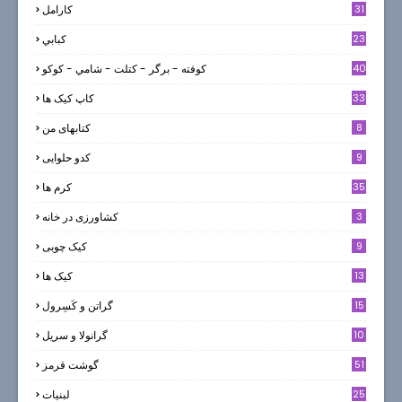
31
كارامل
23
كبابي
40
كوفته - برگر - كتلت - شامي - كوكو
33
کاپ کیک ها
8
کتابهای من
9
کدو حلوایی
35
کرم ها
3
کشاورزی در خانه
9
کیک چوبی
13
کیک ها
5
15
گراتن و كَسِرول
10
گرانولا و سريل
51
گوشت قرمز
25
لبنيات