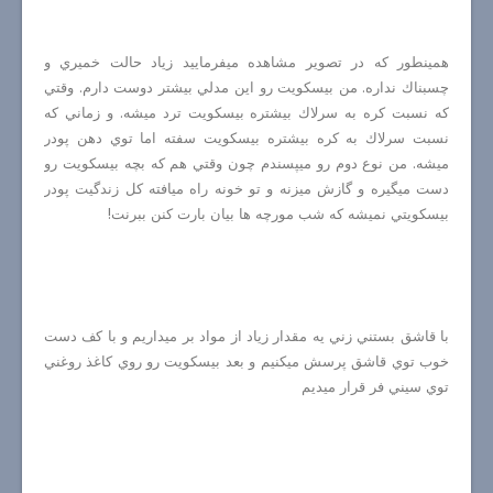
همينطور كه در تصوير مشاهده ميفرماييد زياد حالت خميري و
چسبناك نداره. من بيسكويت رو اين مدلي بيشتر دوست دارم. وقتي
كه نسبت كره به سرلاك بيشتره بيسكويت ترد ميشه. و زماني كه
نسبت سرلاك به كره بيشتره بيسكويت سفته اما توي دهن پودر
ميشه. من نوع دوم رو ميپسندم چون وقتي هم كه بچه بيسكويت رو
دست ميگيره و گازش ميزنه و تو خونه راه ميافته كل زندگيت پودر
بيسكويتي نميشه كه شب مورچه ها بيان بارت كنن ببرنت!
با قاشق بستني زني يه مقدار زياد از مواد بر ميداريم و با كف دست
خوب توي قاشق پرسش ميكنيم و بعد بيسكويت رو روي كاغذ روغني
توي سيني فر قرار ميديم