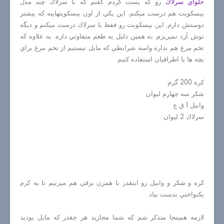
حلواي سرلاك
رو كه پست كردم گفتم كه با سرلاك چند مدل
بيسكويت هم درست ميكنم. اين يكي از اون بيسكويتهاييه كه بيشتر
دوستش دارم. اين بيسكويت رو فقط با سرلاك درست ميكنم و ديگه
توش آرد نميريزم. به همين دليل يه طعم متفاوتي داره. به علاوه كه
تخم مرغ هم نداره واسه شرايطي كه مايل نيستيم از تخم مرغ براي
بچه ها يا اطرافيان استفاده كنيم
كره 200 گرم
شكر سه چهارم ليوان
وانيل 1 ق چ
سرلاك 2 ليوان
كره و شكر و وانيل رو اينقدر با همزن برقي هم ميزنيم تا يه كرم
يكنواختي بدست بياد
لازمه همينجا متذكر شم كه شما مجازيد هر چقدر كه مايل بوديد