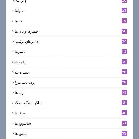
26
چیزکیک
23
حلواها
18
خرما
50
خميرها و نان ها
34
خميرهاي تزئيني
83
دسرها
8
دلمه ها
28
ديپ و پته
28
زرده تخم مرغ
39
ژله ها
8
ساگو-سیگو-سگو
46
سالادها
21
ساندویچ ها
33
سس ها