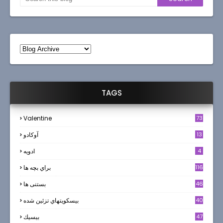
TAGS
Valentine
73
13
آوکادو
4
ادويه
116
براي بچه ها
46
بستنی ها
40
بيسكويتهاي تزئين شده
47
بيسيك