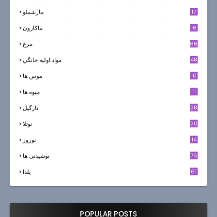
17
مارشملو
16
ماکارون
66
مرغ
48
مواد اوليه خانگي
10
موس ها
111
میوه ها
28
نارگيل
20
نوتلا
14
نوروز
6
76
نوشیدنی ها
61
یلدا
POPULAR POSTS