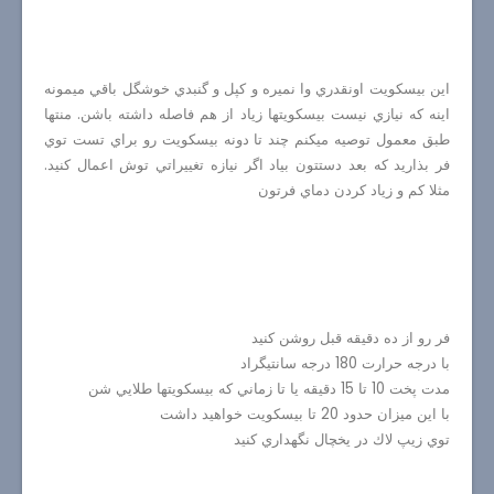
اين بيسكويت اونقدري وا نميره و كپل و گنبدي خوشگل باقي ميمونه
اينه كه نيازي نيست بيسكويتها زياد از هم فاصله داشته باشن. منتها
طبق معمول توصيه ميكنم چند تا دونه بيسكويت رو براي تست توي
فر بذاريد كه بعد دستتون بياد اگر نيازه تغييراتي توش اعمال كنيد.
مثلا كم و زياد كردن دماي فرتون
فر رو از ده دقيقه قبل روشن كنيد
با درجه حرارت 180 درجه سانتيگراد
مدت پخت 10 تا 15 دقيقه يا تا زماني كه بيسكويتها طلايي شن
با اين ميزان حدود 20 تا بيسكويت خواهيد داشت
توي زيپ لاك در يخچال نگهداري كنيد