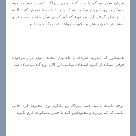
ميزان شكر رو كم يا زياد كنيد. چون سرلاك شيرينه خود به خود
بيسكويت رو شيرينتر ميكنه اينه كه بايد با ذائقه تنظيمش كنيد. البته
با در نظر گرفتن اين موضوع كه كم كردن شكر باعث سفت تر و
خشك تر شدن بيشتر بيسكويت خواهد شد. ديگه خود دانيد
همينطور كه ميدونيد سرلاك با طعمهاي مختلف توي بازار موجوده
فرقي نميكنه از كدوم استفاده ميكنيد. اين الان نوع گندمي ساده شه.
توجه داشته باشيد همه سرلاك رو يكباره توي مخلوط كره خالي
نكنيد. كم كم بريزيد و مخلوطش كنيد تا خمير بيسكويت فرم بگيره