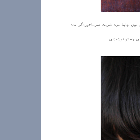
نی تون نهایتا مزه شربت سرماخوردگی نده!
ی چه تو نوشیدنی.