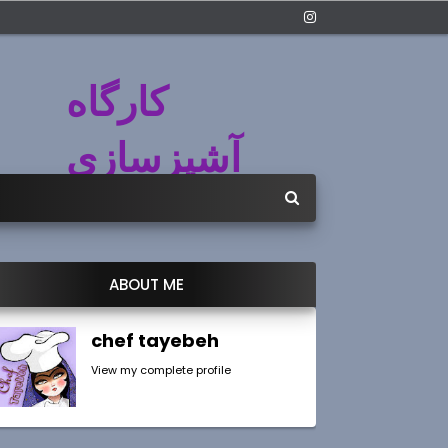
کارگاه
آشپزسازی
ABOUT ME
chef tayebeh
View my complete profile