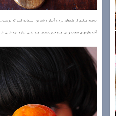
توصیه میکنم از هلوهای نرم و آبدار و شیرین استفاده کنید که نوشید
آخه هلویهای سفت و بی مزه خوردنشون هیچ لذتی نداره. چه خالی خال